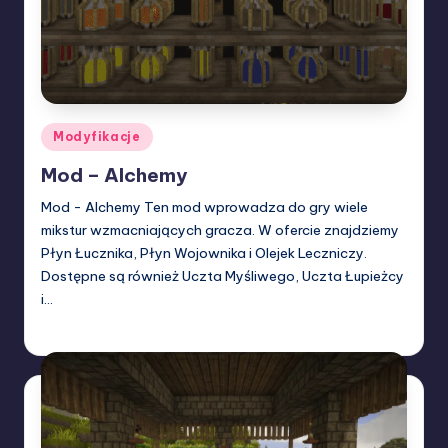
Posted
Modyfikacje
in
Mod – Alchemy
Mod - Alchemy Ten mod wprowadza do gry wiele
mikstur wzmacniających gracza. W ofercie znajdziemy
Płyn Łucznika, Płyn Wojownika i Olejek Leczniczy.
Dostępne są również Uczta Myśliwego, Uczta Łupieżcy
i…
W33rka
16/03/2024
Posted
by