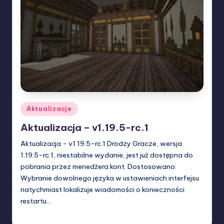
Posted
Aktualizacje
in
Aktualizacja – v1.19.5-rc.1
Aktualizacja - v1.19.5-rc.1 Drodzy Gracze, wersja
1.19.5-rc.1, niestabilne wydanie, jest już dostępna do
pobrania przez menedżera kont. Dostosowano:
Wybranie dowolnego języka w ustawieniach interfejsu
natychmiast lokalizuje wiadomości o konieczności
restartu…
W33rka
10/03/2024
Posted