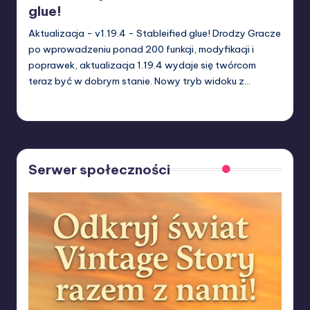
glue!
Aktualizacja - v1.19.4 - Stableified glue! Drodzy Gracze
po wprowadzeniu ponad 200 funkcji, modyfikacji i
poprawek, aktualizacja 1.19.4 wydaje się twórcom
teraz być w dobrym stanie. Nowy tryb widoku z…
W33rka
02/03/2024
Posted
by
Serwer społeczności