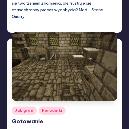
się tworzeniem z kamienia, ale frustruje cię
czasochłonny proces wydobycia? Mod - Stone
Quarry…
W33rka
07/03/2024
Posted
by
Posted
Jak grać
Poradniki
in
Gotowanie