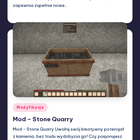
zapewnia zupełnie nowe…
Misieq
10/03/2024
Posted
by
Posted
Modyfikacje
in
Mod – Stone Quarry
Mod - Stone Quarry Uwolnij swój kreatywny potencjał
z kamienia, bez trudu wydobycia go! Czy pasjonujesz