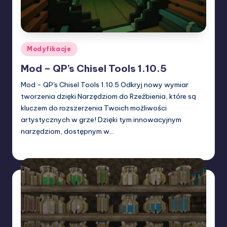
Posted
Modyfikacje
in
Mod – QP’s Chisel Tools 1.10.5
Mod - QP's Chisel Tools 1.10.5 Odkryj nowy wymiar
tworzenia dzięki Narzędziom do Rzeźbienia, które są
kluczem do rozszerzenia Twoich możliwości
artystycznych w grze! Dzięki tym innowacyjnym
narzędziom, dostępnym w…
W33rka
19/03/2024
Posted
by