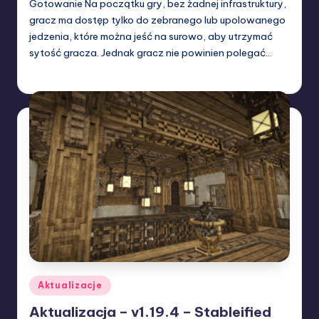
Gotowanie Na początku gry, bez żadnej infrastruktury,
gracz ma dostęp tylko do zebranego lub upolowanego
jedzenia, które można jeść na surowo, aby utrzymać
sytość gracza. Jednak gracz nie powinien polegać…
W33rka
05/03/2024
Posted
by
Posted
Aktualizacje
in
Aktualizacja – v1.19.4 – Stableified