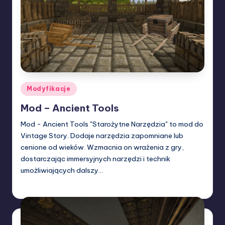
Posted
Modyfikacje
in
Mod – Ancient Tools
Mod - Ancient Tools "Starożytne Narzędzia" to mod do
Vintage Story. Dodaje narzędzia zapomniane lub
cenione od wieków. Wzmacnia on wrażenia z gry,
dostarczając immersyjnych narzędzi i technik
umożliwiających dalszy…
Misieq
13/03/2024
Posted
by