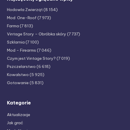
Hodowla Zwierząt
(8 154)
Mod One-Roof
(7 973)
Farma
(7 813)
Vintage Story – Obróbka skóry
(7 737)
Szklarnia
(7 100)
Mod – Firearms
(7 046)
Czym jest Vintage Story?
(7 019)
Pszczelarstwo
(6 618)
Kowalstwo
(5 925)
Gotowanie
(5 831)
Kategorie
Aktualizacje
Jak grać