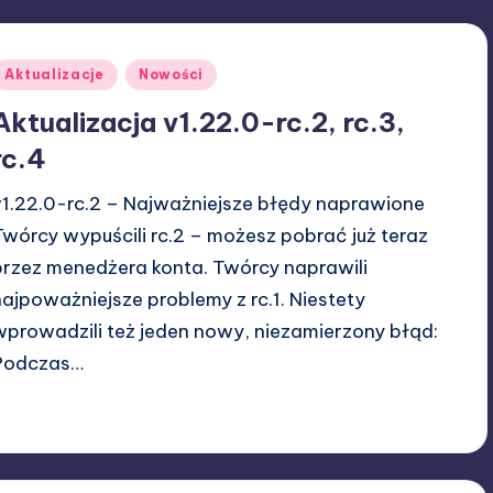
Posted
Aktualizacje
Nowości
n
Aktualizacja v1.22.0-rc.2, rc.3,
rc.4
v1.22.0-rc.2 – Najważniejsze błędy naprawione
Twórcy wypuścili rc.2 – możesz pobrać już teraz
przez menedżera konta. Twórcy naprawili
najpoważniejsze problemy z rc.1. Niestety
wprowadzili też jeden nowy, niezamierzony błąd:
Podczas…
21/03/2026
W33rka
osted
y