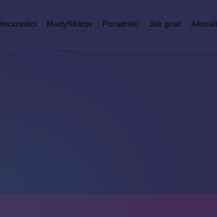
łeczności
Modyfikacje
Poradniki
Jak grać
Aktual