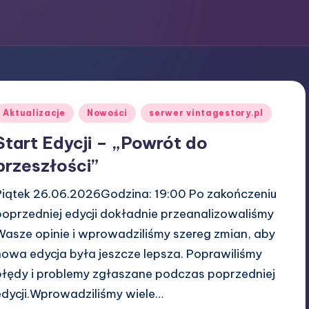
Posted
Aktualizacje
Nowości
serwer vintagestory.pl
n
Start Edycji – „Powrót do
przeszłości”
Piątek 26.06.2026Godzina: 19:00 Po zakończeniu
poprzedniej edycji dokładnie przeanalizowaliśmy
Wasze opinie i wprowadziliśmy szereg zmian, aby
nowa edycja była jeszcze lepsza. Poprawiliśmy
błędy i problemy zgłaszane podczas poprzedniej
edycji.Wprowadziliśmy wiele…