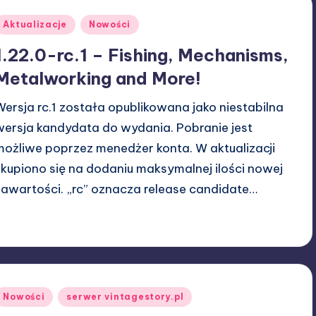
Posted
Aktualizacje
Nowości
n
1.22.0-rc.1 – Fishing, Mechanisms,
Metalworking and More!
Wersja rc.1 została opublikowana jako niestabilna
wersja kandydata do wydania. Pobranie jest
możliwe poprzez menedżer konta. W aktualizacji
skupiono się na dodaniu maksymalnej ilości nowej
zawartości. „rc” oznacza release candidate…
15/03/2026
W33rka
osted
y
Posted
Nowości
serwer vintagestory.pl
n