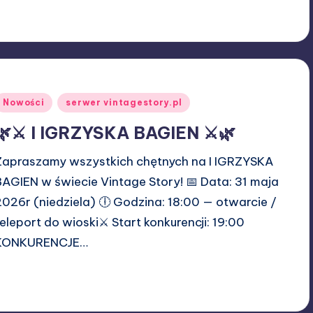
25/06/2026
ikus
osted
y
Posted
Nowości
serwer vintagestory.pl
n
🌿⚔️ I IGRZYSKA BAGIEN ⚔️🌿
Zapraszamy wszystkich chętnych na I IGRZYSKA
BAGIEN w świecie Vintage Story! 📅 Data: 31 maja
2026r (niedziela) 🕕 Godzina: 18:00 — otwarcie /
teleport do wioski⚔️ Start konkurencji: 19:00
KONKURENCJE…
25/05/2026
W33rka
osted
y