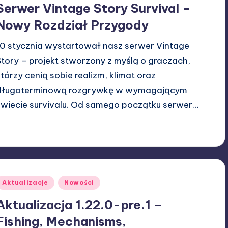
Serwer Vintage Story Survival –
Nowy Rozdział Przygody
10 stycznia wystartował nasz serwer Vintage
Story – projekt stworzony z myślą o graczach,
którzy cenią sobie realizm, klimat oraz
długoterminową rozgrywkę w wymagającym
świecie survivalu. Od samego początku serwer…
23/02/2026
W33rka
osted
y
Posted
Aktualizacje
Nowości
n
Aktualizacja 1.22.0-pre.1 –
Fishing, Mechanisms,