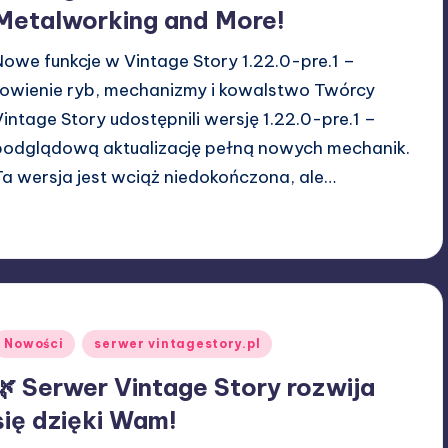
Metalworking and More!
Nowe funkcje w Vintage Story 1.22.0-pre.1 –
łowienie ryb, mechanizmy i kowalstwo Twórcy
Vintage Story udostępnili wersję 1.22.0-pre.1 –
podglądową aktualizację pełną nowych mechanik.
Ta wersja jest wciąż niedokończona, ale…
08/02/2026
W33rka
osted
y
Posted
Nowości
serwer vintagestory.pl
n
🌿 Serwer Vintage Story rozwija
się dzięki Wam!