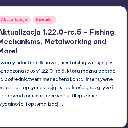
Posted
Aktualizacje
Nowości
n
Aktualizacja 1.22.0-rc.5 – Fishing,
Mechanisms, Metalworking and
More!
Twórcy udostępnilli nową, niestabilną wersje gry
oznaczoną jako v1.22.0-rc.5, którą można pobrać
za pośrednictwem menedżera konta. Intensywne
prace nad optymalizacją i stabilnością rozgrywki
są prowadzone nieprzerwanie. Ulepszenia
wydajności i optymalizacji…
27/03/2026
W33rka
osted
y