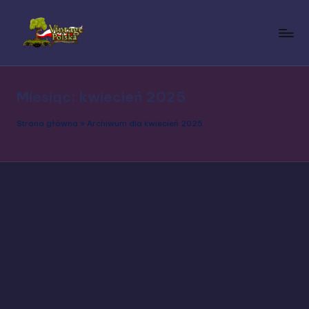
Skip
to
V
Polska
content
społeczność
i
Vintage
Miesiąc:
kwiecień 2025
n
Story
t
Strona główna
»
Archiwum dla kwiecień 2025
a
g
e
S
t
o
r