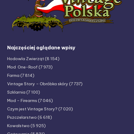
Najczęściej oglądane wpisy
Hodowla Zwierząt
(8 154)
Mod One-Roof
(7 973)
Farma
(7 814)
Vintage Story – Obróbka skóry
(7 737)
Szklarnia
(7 100)
Mod – Firearms
(7 046)
Czym jest Vintage Story?
(7 020)
Pszczelarstwo
(6 618)
Kowalstwo
(5 925)