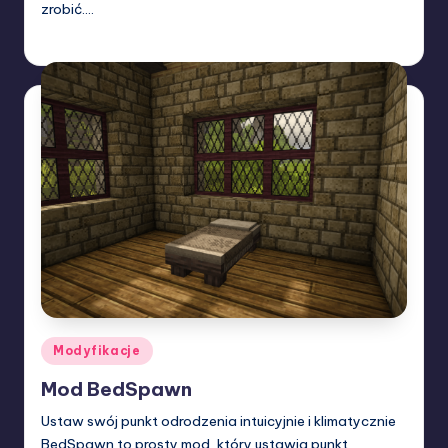
zrobić.…
W33rka
18/04/2025
Posted
by
Posted
Modyfikacje
in
Mod BedSpawn
Ustaw swój punkt odrodzenia intuicyjnie i klimatycznie
BedSpawn to prosty mod, który ustawia punkt