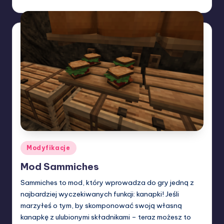
W33rka
20/04/2025
Posted
by
Posted
Modyfikacje
in
Mod Sammiches
Sammiches to mod, który wprowadza do gry jedną z
najbardziej wyczekiwanych funkcji: kanapki! Jeśli
marzyłeś o tym, by skomponować swoją własną
kanapkę z ulubionymi składnikami – teraz możesz to