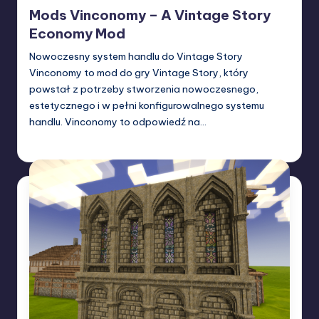
in
Mods Vinconomy – A Vintage Story
Economy Mod
Nowoczesny system handlu do Vintage Story
Vinconomy to mod do gry Vintage Story, który
powstał z potrzeby stworzenia nowoczesnego,
estetycznego i w pełni konfigurowalnego systemu
handlu. Vinconomy to odpowiedź na…
W33rka
08/04/2025
Posted
by