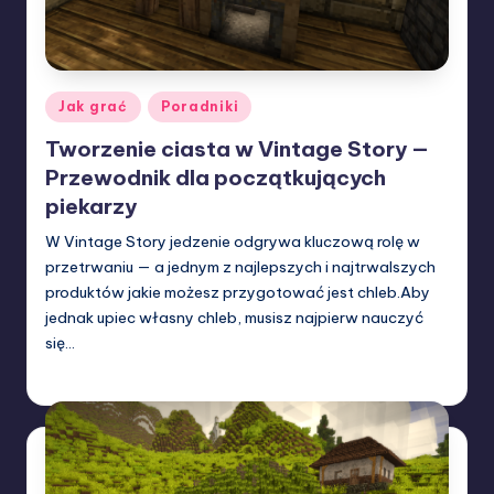
Posted
Jak grać
Poradniki
in
Tworzenie ciasta w Vintage Story —
Przewodnik dla początkujących
piekarzy
W Vintage Story jedzenie odgrywa kluczową rolę w
przetrwaniu — a jednym z najlepszych i najtrwalszych
produktów jakie możesz przygotować jest chleb.Aby
jednak upiec własny chleb, musisz najpierw nauczyć
się…
W33rka
29/04/2025
Posted
by