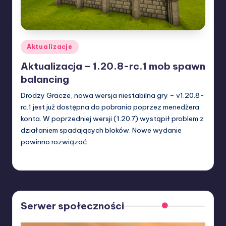
Posted
Aktualizacje
in
Aktualizacja – 1.20.8-rc.1 mob spawn
balancing
Drodzy Gracze, nowa wersja niestabilna gry – v1.20.8-
rc.1 jest już dostępna do pobrania poprzez menedżera
konta. W poprzedniej wersji (1.20.7) wystąpił problem z
działaniem spadających bloków. Nowe wydanie
powinno rozwiązać…
W33rka
07/04/2025
Posted
by
Serwer społeczności