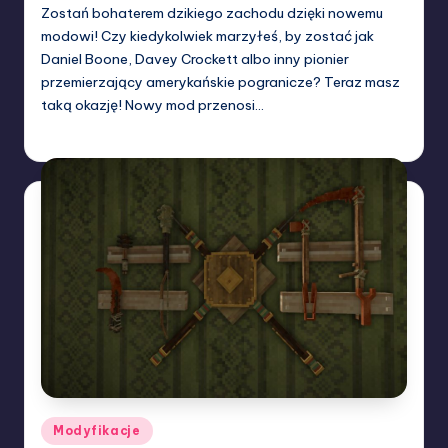
Zostań bohaterem dzikiego zachodu dzięki nowemu
modowi! Czy kiedykolwiek marzyłeś, by zostać jak
Daniel Boone, Davey Crockett albo inny pionier
przemierzający amerykańskie pogranicze? Teraz masz
taką okazję! Nowy mod przenosi…
W33rka
12/04/2025
Posted
by
Posted
Modyfikacje