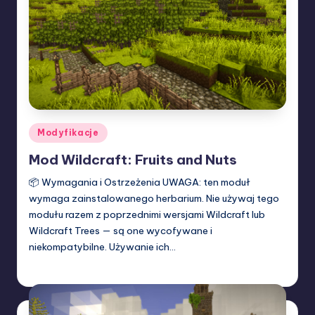
Posted
Modyfikacje
in
Mod Wildcraft: Fruits and Nuts
📦 Wymagania i Ostrzeżenia UWAGA: ten moduł
wymaga zainstalowanego herbarium. Nie używaj tego
modułu razem z poprzednimi wersjami Wildcraft lub
Wildcraft Trees — są one wycofywane i
niekompatybilne. Używanie ich…
W33rka
24/04/2025
Posted
by