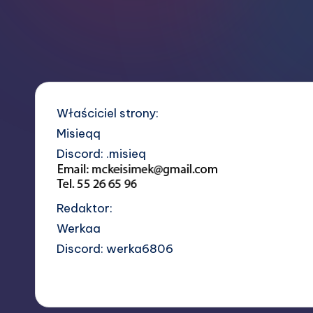
o
r
y
P
Właściciel strony:
o
Misieqq
Discord: .misieq
l
s
Redaktor:
k
Werkaa
a
Discord: werka6806
Wyświetlenia:
2 961