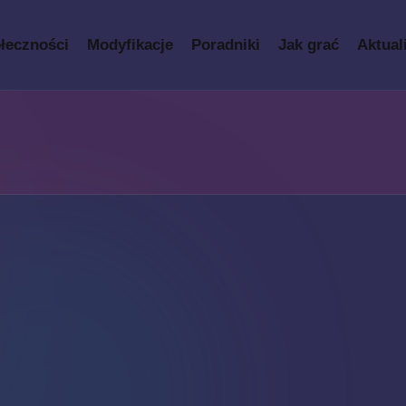
łeczności
Modyfikacje
Poradniki
Jak grać
Aktual