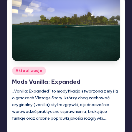
Posted
Aktualizacje
in
Mods Vanilla: Expanded
„Vanilla: Expanded” to modyfikacja stworzona z myślą
o graczach Vintage Story, którzy chcą zachować
oryginalny (vanilla) styl rozgrywki, a jednocześnie
wprowadzić praktyczne usprawnienia, brakujące
funkcje oraz drobne poprawki jakości rozgrywki.…
W33rka
01/02/2026
Posted