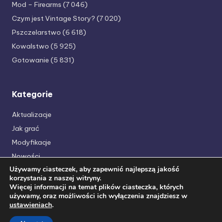
Mod – Firearms
(7 046)
Czym jest Vintage Story?
(7 020)
Pszczelarstwo
(6 618)
Kowalstwo
(5 925)
Gotowanie
(5 831)
Kategorie
Aktualizacje
Jak grać
Modyfikacje
Nowości
Używamy ciasteczek, aby zapewnić najlepszą jakość
Poradniki
korzystania z naszej witryny.
serwer vintagestory.pl
Więcej informacji na temat plików ciasteczka, których
używamy, oraz możliwości ich wyłączenia znajdziesz w
ustawieniach
.