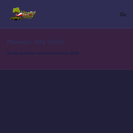
Skip
to
V
Polska
content
społeczność
i
Vintage
Miesiąc:
luty 2026
n
Story
t
Strona główna
»
Archiwum dla luty 2026
a
g
e
S
t
o
r