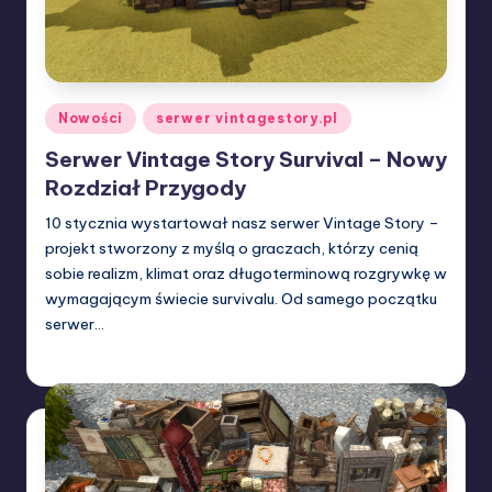
Posted
Nowości
serwer vintagestory.pl
in
Serwer Vintage Story Survival – Nowy
Rozdział Przygody
10 stycznia wystartował nasz serwer Vintage Story –
projekt stworzony z myślą o graczach, którzy cenią
sobie realizm, klimat oraz długoterminową rozgrywkę w
wymagającym świecie survivalu. Od samego początku
serwer…
W33rka
23/02/2026
Posted
by