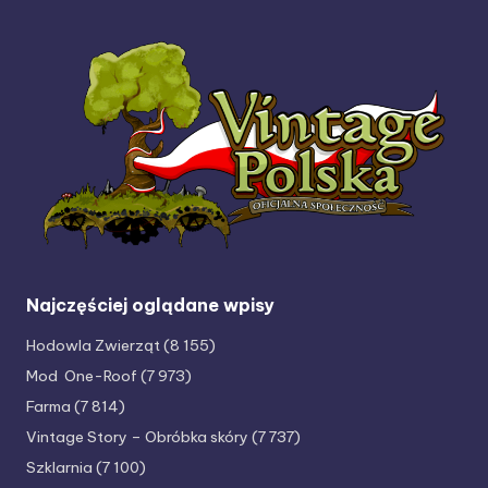
Najczęściej oglądane wpisy
Hodowla Zwierząt
(8 155)
Mod One-Roof
(7 973)
Farma
(7 814)
Vintage Story – Obróbka skóry
(7 737)
Szklarnia
(7 100)