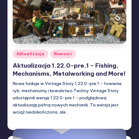
Posted
Aktualizacje
Nowości
in
Aktualizacja 1.22.0-pre.1 – Fishing,
Mechanisms, Metalworking and More!
Nowe funkcje w Vintage Story 1.22.0-pre.1 – łowienie
ryb, mechanizmy i kowalstwo Twórcy Vintage Story
udostępnili wersję 1.22.0-pre.1 – podglądową
aktualizację pełną nowych mechanik. Ta wersja jest
wciąż niedokończona, ale…
W33rka
08/02/2026
Posted
by