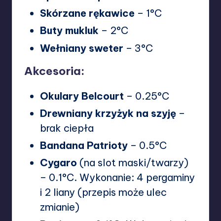
Skórzane rękawice
– 1°C
Buty mukluk
– 2°C
Wełniany sweter
– 3°C
Akcesoria:
Okulary Belcourt
– 0.25°C
Drewniany krzyżyk na szyję
–
brak ciepła
Bandana Patrioty
– 0.5°C
Cygaro
(na slot maski/twarzy)
– 0.1°C. Wykonanie: 4 pergaminy
i 2 liany (przepis może ulec
zmianie)