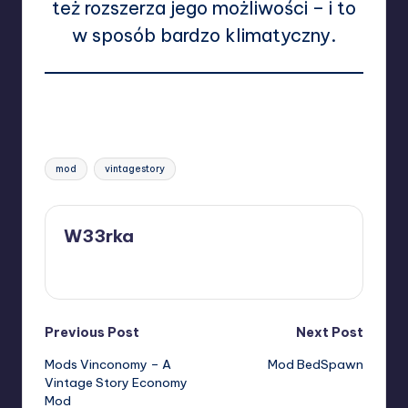
też rozszerza jego możliwości – i to
w sposób bardzo klimatyczny.
Wyświetlenia:
1 883
Tags:
mod
vintagestory
W33rka
View All Posts
Post
Previous Post
Next Post
Mods Vinconomy – A
Mod BedSpawn
navigation
Vintage Story Economy
Mod