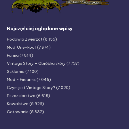
Najczęściej oglądane wpisy
Hodowla Zwierząt
(8 155)
Mod One-Roof
(7 974)
Farma
(7 814)
Vintage Story – Obróbka skóry
(7 737)
Szklarnia
(7 100)
Mod – Firearms
(7 046)
Czym jest Vintage Story?
(7 020)
Pszczelarstwo
(6 618)
Kowalstwo
(5 926)
Gotowanie
(5 832)