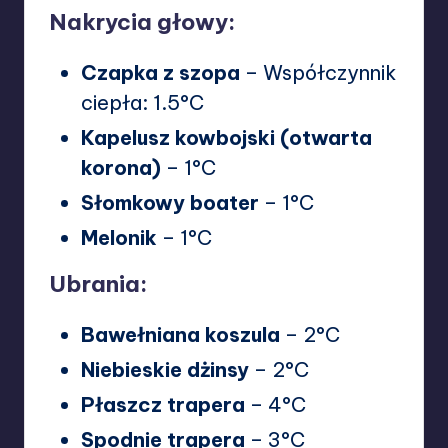
Nakrycia głowy:
Czapka z szopa
– Współczynnik
ciepła: 1.5°C
Kapelusz kowbojski (otwarta
korona)
– 1°C
Słomkowy boater
– 1°C
Melonik
– 1°C
Ubrania:
Bawełniana koszula
– 2°C
Niebieskie dżinsy
– 2°C
Płaszcz trapera
– 4°C
Spodnie trapera
– 3°C