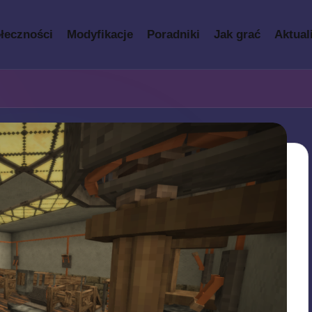
łeczności
Modyfikacje
Poradniki
Jak grać
Aktual