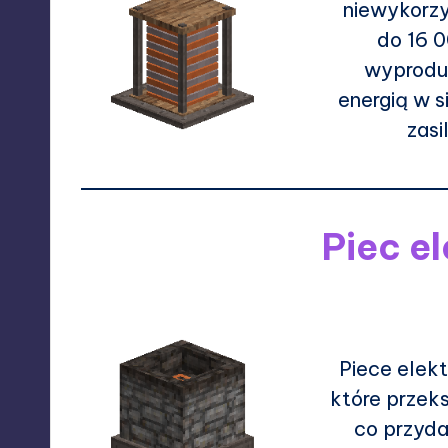
niewykorz
do 16 0
wyprodu
energią w 
zasi
Piec e
Piece elekt
które przek
co przyda