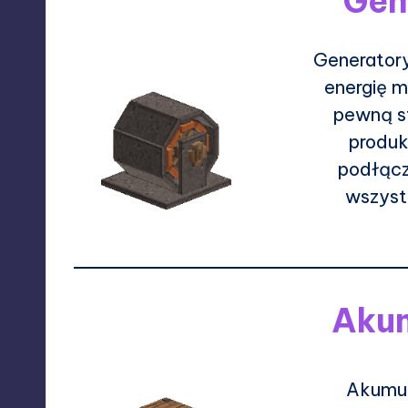
Gen
Generatory
energię m
pewną s
produk
podłącz
wszystk
Aku
Akumul