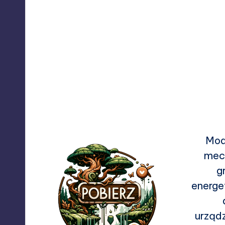
Mod
mech
g
energe
urząd