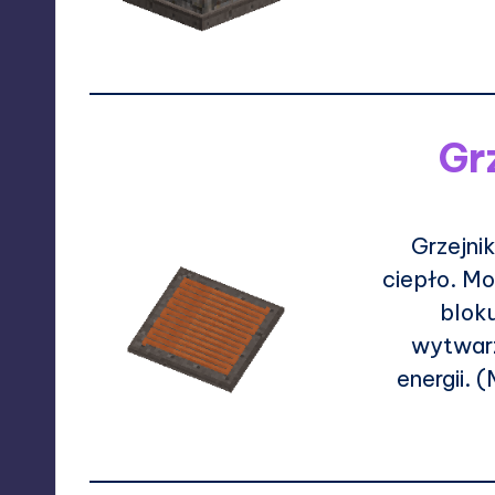
Gr
Grzejni
ciepło. Mo
blok
wytwarz
energii.