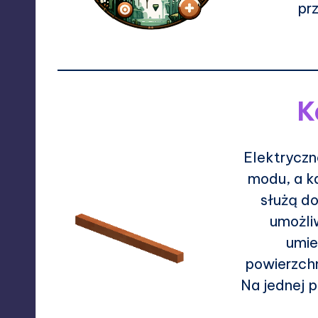
pr
K
Elektrycz
modu, a k
służą do
umożli
umie
powierzch
Na jednej 