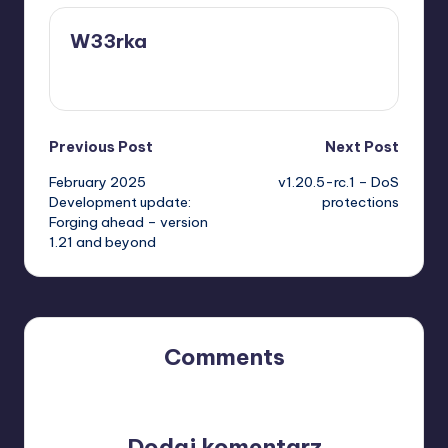
W33rka
View All Posts
Post
Previous Post
Next Post
February 2025
v1.20.5-rc.1 – DoS
navigation
Development update:
protections
Forging ahead – version
1.21 and beyond
Comments
No comments yet. Why don’t you start the discussion?
Dodaj komentarz