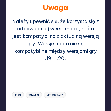
Uwaga
Należy upewnić się, że korzysta się z
odpowiedniej wersji moda, która
jest kompatybilna z aktualną wersją
gry. Wersje moda nie są
kompatybilne między wersjami gry
1.19 i 1.20. .
Wyświetlenia:
1 768
Tags:
mod
skrzynki
vintagestory
Last updated on 28/02/2025