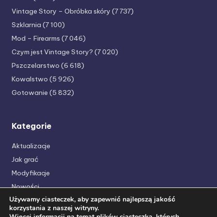
Vintage Story – Obróbka skóry
(7 737)
Szklarnia
(7 100)
Mod – Firearms
(7 046)
Czym jest Vintage Story?
(7 020)
Pszczelarstwo
(6 618)
Kowalstwo
(5 926)
Gotowanie
(5 832)
Kategorie
Aktualizacje
Jak grać
Modyfikacje
Nowości
Używamy ciasteczek, aby zapewnić najlepszą jakość
Poradniki
korzystania z naszej witryny.
serwer vintagestory.pl
Więcej informacji na temat plików ciasteczka, których