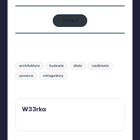
ŹRÓDŁO
Wyświetlenia:
3 427
Tags:
architektura
budowle
dłuto
rzeźbienie
surowce
vintagestory
Last updated on 11/02/2025
W33rka
View All Posts