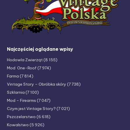
Najczęściej oglądane wpisy
Hodowla Zwierząt
(8 155)
Mod One-Roof
(7 974)
Farma
(7 814)
Vintage Story – Obróbka skóry
(7 738)
Szklarnia
(7 100)
Mod – Firearms
(7 047)
Czym jest Vintage Story?
(7 021)
Pszczelarstwo
(6 618)
Kowalstwo
(5 926)