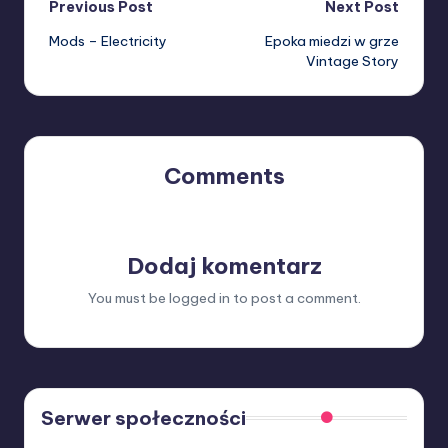
Post
Previous Post
Next Post
Mods – Electricity
Epoka miedzi w grze
navigation
Vintage Story
Comments
No comments yet. Why don’t you start the discussion?
Dodaj komentarz
You must be
logged in
to post a comment.
Serwer społeczności