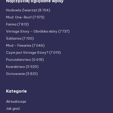
Najczęściej oglądane wpisy
Hodowla Zwierząt
(8 154)
Mod One-Roof
(7 973)
Farma
(7 813)
Vintage Story – Obróbka skóry
(7 737)
Szklarnia
(7 100)
Mod – Firearms
(7 046)
Czym jest Vintage Story?
(7 019)
Pszczelarstwo
(6 618)
Kowalstwo
(5 925)
Gotowanie
(5 831)
Kategorie
Aktualizacje
Jak grać