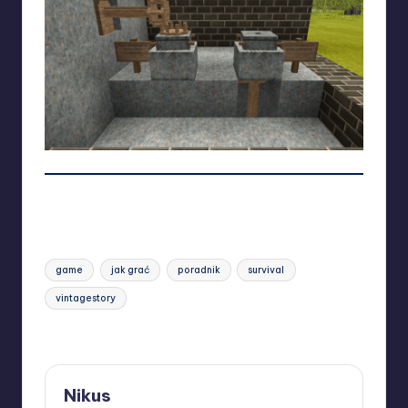
Wyświetlenia:
93
Tags:
game
jak grać
poradnik
survival
vintagestory
Last updated on 27/06/2026
Nikus