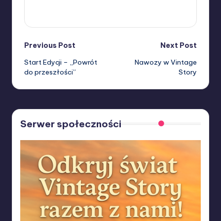
View All Posts
Post
Previous Post
Next Post
Start Edycji – „Powrót
Nawozy w Vintage
navigation
do przeszłości”
Story
Serwer społeczności