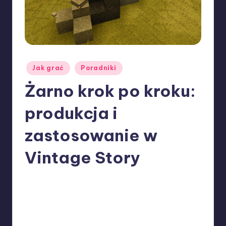
y
P
o
l
s
Posted
Jak grać
Poradniki
in
k
Żarno krok po kroku:
a
produkcja i
zastosowanie w
Vintage Story
Nikus
27/06/2026
Posted
by