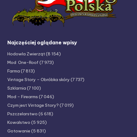
Najczęściej oglądane wpisy
Hodowla Zwierząt
(8 154)
Mod One-Roof
(7 973)
Farma
(7 813)
Vintage Story – Obróbka skóry
(7 737)
Szklarnia
(7 100)
Mod – Firearms
(7 046)
Czym jest Vintage Story?
(7 019)
Pszczelarstwo
(6 618)
Kowalstwo
(5 925)
Gotowanie
(5 831)