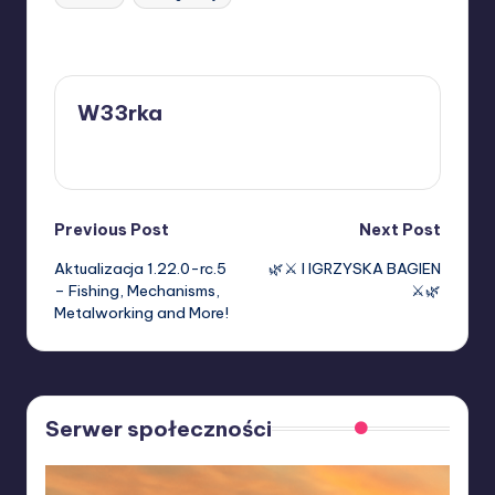
Last updated on 25/05/2026
W33rka
View All Posts
Post
Previous Post
Next Post
Aktualizacja 1.22.0-rc.5
🌿⚔️ I IGRZYSKA BAGIEN
navigation
– Fishing, Mechanisms,
⚔️🌿
Metalworking and More!
Serwer społeczności