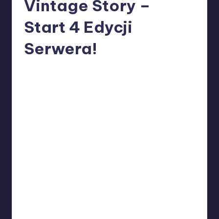
y
Vintage Story –
P
Start 4 Edycji
o
Serwera!
l
s
W33rka
13/05/2026
Posted
k
by
a