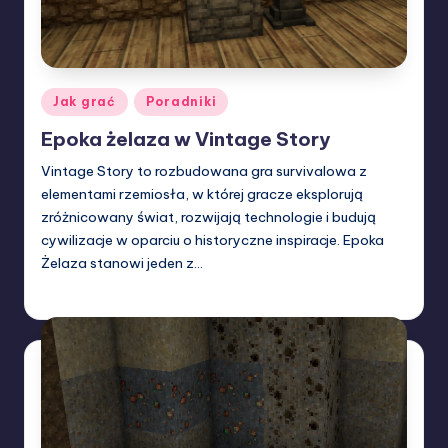
Posted
Jak grać
Poradniki
in
Epoka żelaza w Vintage Story
Vintage Story to rozbudowana gra survivalowa z
elementami rzemiosła, w której gracze eksplorują
zróżnicowany świat, rozwijają technologie i budują
cywilizacje w oparciu o historyczne inspiracje. Epoka
Żelaza stanowi jeden z…
W33rka
10/02/2025
Posted
by