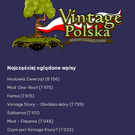
Najczęściej oglądane wpisy
Hodowla Zwierząt
(8 156)
Mod One-Roof
(7 975)
Farma
(7 815)
Vintage Story – Obróbka skóry
(7 739)
Szklarnia
(7 101)
Mod – Firearms
(7 048)
Czym jest Vintage Story?
(7 022)