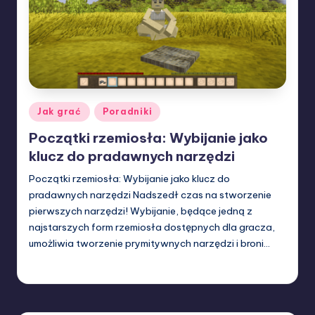
Posted
Jak grać
Poradniki
in
Początki rzemiosła: Wybijanie jako
klucz do pradawnych narzędzi
Początki rzemiosła: Wybijanie jako klucz do
pradawnych narzędzi Nadszedł czas na stworzenie
pierwszych narzędzi! Wybijanie, będące jedną z
najstarszych form rzemiosła dostępnych dla gracza,
umożliwia tworzenie prymitywnych narzędzi i broni…
Misieq
13/02/2024
Posted
by