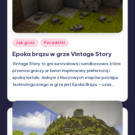
Posted
Jak grać
Poradniki
in
Epoka brązu w grze Vintage Story
Vintage Story to gra survivalowa i sandboxowa, która
przenosi graczy w świat inspirowany prehistorią i
epoką metalu. Jednym z kluczowych etapów postępu
technologicznego w grze jest Epoka Brązu – czas,…
W33rka
08/02/2025
Posted
by