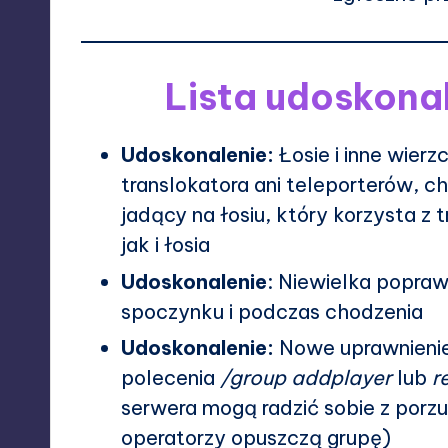
Lista udoskona
Udoskonalenie:
Łosie i inne wier
translokatora ani teleporterów, c
jadący na łosiu, który korzysta z 
jak i łosia
Udoskonalenie
: Niewielka popraw
spoczynku i podczas chodzenia
Udoskonalenie:
Nowe uprawnienie
polecenia
/group addplayer
lub
r
serwera mogą radzić sobie z porz
operatorzy opuszczą grupę)