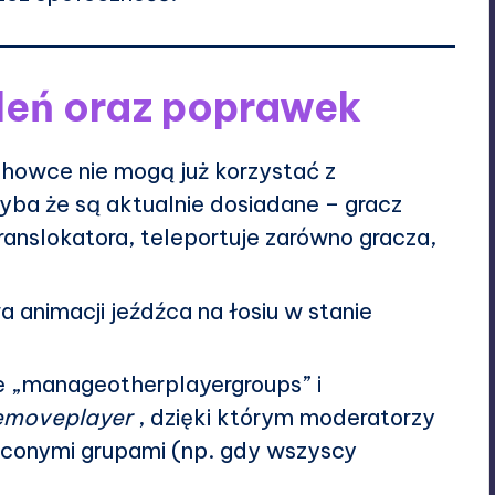
leń oraz poprawek
zchowce nie mogą już korzystać z
hyba że są aktualnie dosiadane – gracz
translokatora, teleportuje zarówno gracza,
a animacji jeźdźca na łosiu w stanie
 „manageotherplayergroups” i
emoveplayer
, dzięki którym moderatorzy
uconymi grupami (np. gdy wszyscy