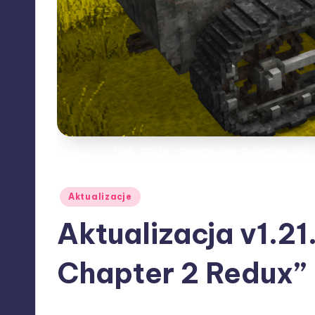
Mały traktor-gąsienicowy autorstwa T͗ͬ̈́h̎ͫ̚eͥ̆
Posted
Aktualizacje
in
Aktualizacja v1.21
Chapter 2 Redux”
22/12/2025
Misieq