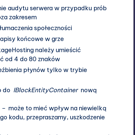
nie audytu serwera w przypadku prób
oza zakresem
łumaczenia społeczności
apisy końcowe w grze
tageHosting należy umieścić
eć od 4 do 80 znaków
źbienia płynów tylko w trybie
no do
IBlockEntityContainer
nową
) –
może to mieć wpływ na niewielką
ego kodu, przepraszamy, uszkodzenie