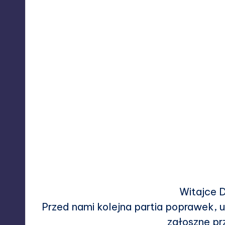
Posted
by
Witajce 
Przed nami kolejna partia poprawek, 
zgłoszne pr