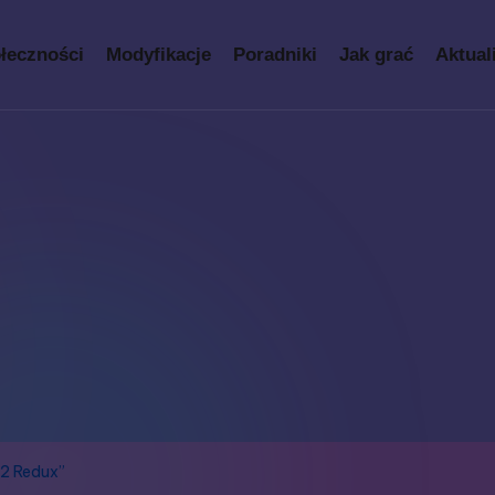
łeczności
Modyfikacje
Poradniki
Jak grać
Aktual
 2 Redux”