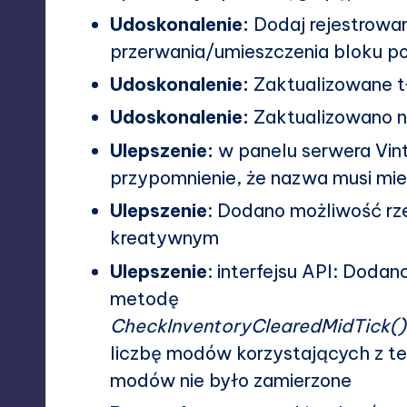
Udoskonalenie:
Dodaj rejestrowa
przerwania/umieszczenia bloku p
Udoskonalenie:
Zaktualizowane t
Udoskonalenie:
Zaktualizowano n
Ulepszenie:
w panelu serwera Vin
przypomnienie, że nazwa musi mi
Ulepszenie
: Dodano możliwość rze
kreatywnym
Ulepszenie
: interfejsu API: Doda
metodę
CheckInventoryClearedMidTick(
liczbę modów korzystających z t
modów nie było zamierzone