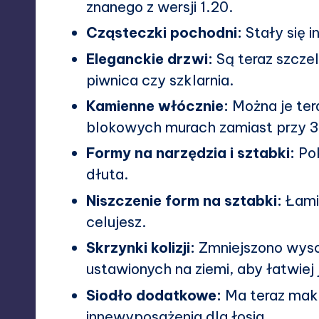
znanego z wersji 1.20.
Cząsteczki pochodni:
Stały się i
Eleganckie drzwi:
Są teraz szczel
piwnica czy szklarnia.
Kamienne włócznie:
Można je ter
blokowych murach zamiast przy 
Formy na narzędzia i sztabki:
Pok
dłuta.
Niszczenie form na sztabki:
Łamią
celujesz.
Skrzynki kolizji:
Zmniejszono wysoko
ustawionych na ziemi, aby łatwiej 
Siodło dodatkowe:
Ma teraz maksy
innewyposażenia dla łosia.