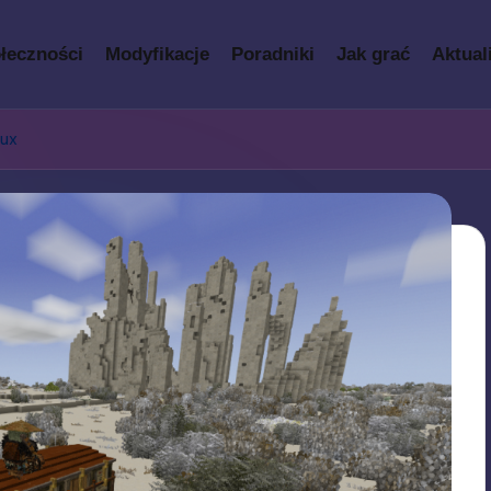
łeczności
Modyfikacje
Poradniki
Jak grać
Aktual
dux