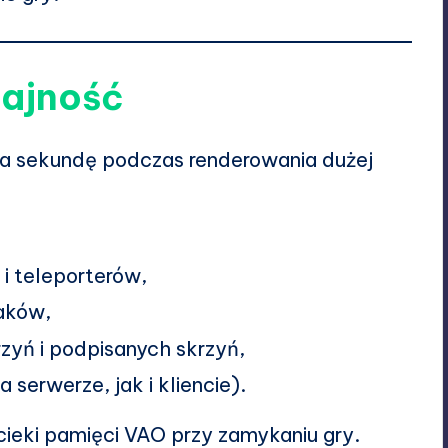
ajność
na sekundę podczas renderowania dużej
i teleporterów,
naków,
rzyń i podpisanych skrzyń,
serwerze, jak i kliencie).
ieki pamięci VAO przy zamykaniu gry.