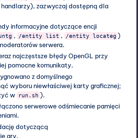
h handlarzy), zazwyczaj dostępną dla
dy informacyjne dotyczące encji
,
,
)
untg
/entity list
/entity locateg
 moderatorów serwera.
raz najczęstsze błędy OpenGL przy
ziej pomocne komunikaty.
ezygnowano z domyślnego
ąć wyboru niewłaściwej karty graficznej;
czyć w
).
run.sh
łączono serwerowe odśmiecanie pamięci
eniami.
ację dotyczącą
ie gry.