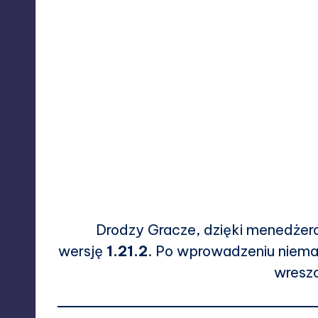
Drodzy Gracze, dzięki
menedżero
wersję
1.21.2
. Po wprowadzeniu niemal
wresz