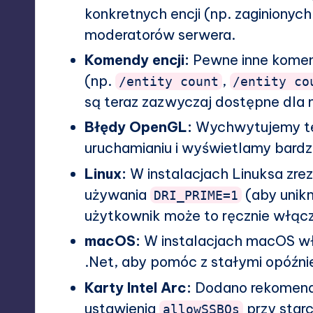
konkretnych encji (np. zaginionyc
moderatorów serwera.
Komendy encji:
Pewne inne komen
(np.
,
/entity count
/entity co
są teraz zazwyczaj dostępne dla
Błędy OpenGL:
Wychwytujemy te
uruchamianiu i wyświetlamy bard
Linux:
W instalacjach Linuksa zr
używania
(aby unikn
DRI_PRIME=1
użytkownik może to ręcznie włą
macOS:
W instalacjach macOS w
.Net, aby pomóc z stałymi opóźni
Karty Intel Arc:
Dodano rekomend
ustawienia
przy starc
allowSSBOs