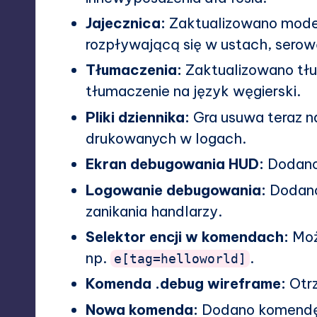
Jajecznica:
Zaktualizowano model
rozpływającą się w ustach, serow
Tłumaczenia:
Zaktualizowano tłu
tłumaczenie na język węgierski.
Pliki dziennika:
Gra usuwa teraz n
drukowanych w logach.
Ekran debugowania HUD:
Dodano 
Logowanie debugowania:
Dodano
zanikania handlarzy.
Selektor encji w komendach:
Moż
np.
.
e[tag=helloworld]
Komenda .debug wireframe:
Otrz
Nowa komenda:
Dodano komend