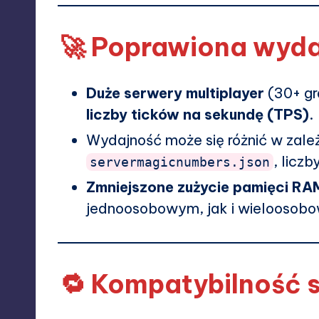
🚀 Poprawiona wyda
Duże serwery multiplayer
(30+ g
liczby ticków na sekundę (TPS)
.
Wydajność może się różnić w zależn
, licz
servermagicnumbers.json
Zmniejszone zużycie pamięci RA
jednoosobowym, jak i wieloosob
🔁 Kompatybilność 