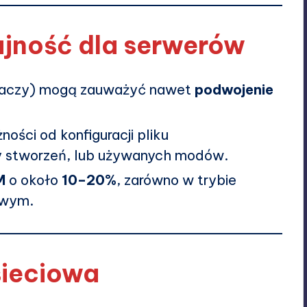
jność dla serwerów
raczy) mogą zauważyć nawet
podwojenie
ości od konfiguracji pliku
by stworzeń, lub używanych modów.
M
o około
10–20%
, zarówno w trybie
owym.
sieciowa