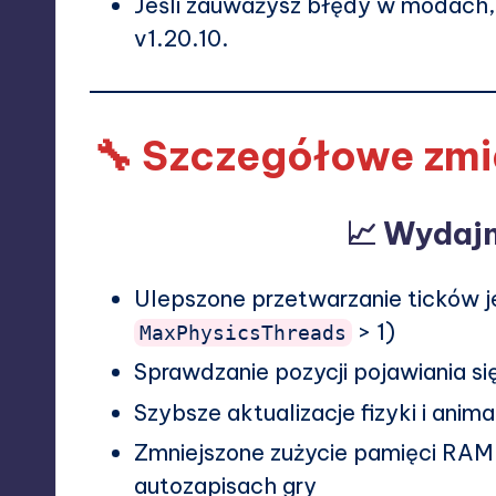
Jeśli zauważysz błędy w modach, 
v1.20.10.
🔧 Szczegółowe zmi
📈 Wydaj
Ulepszone przetwarzanie ticków 
> 1)
MaxPhysicsThreads
Sprawdzanie pozycji pojawiania s
Szybsze aktualizacje fizyki i anim
Zmniejszone zużycie pamięci RAM
autozapisach gry