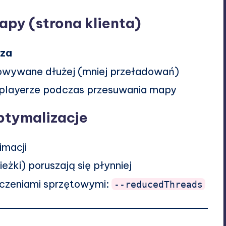
apy (strona klienta)
sza
owywane dłużej (mniej przeładowań)
iplayerze podczas przesuwania mapy
optymalizacje
imacji
eżki) poruszają się płynniej
iczeniami sprzętowymi:
--reducedThreads