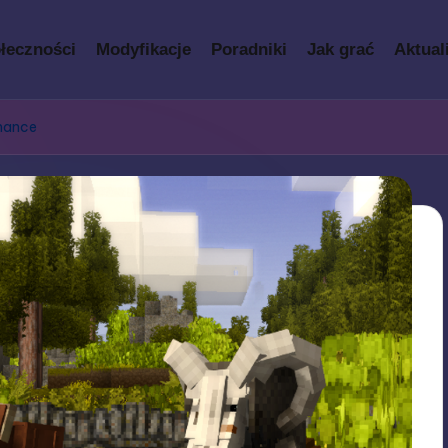
łeczności
Modyfikacje
Poradniki
Jak grać
Aktual
rmance