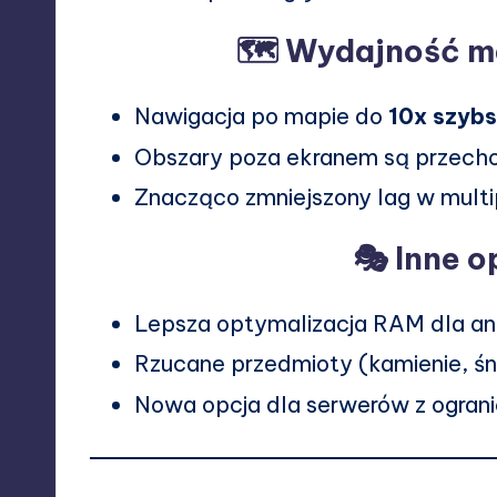
🗺️ Wydajność m
Nawigacja po mapie do
10x szyb
Obszary poza ekranem są przech
Znacząco zmniejszony lag w mult
🎭 Inne 
Lepsza optymalizacja RAM dla an
Rzucane przedmioty (kamienie, śni
Nowa opcja dla serwerów z ogran